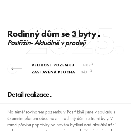
2025
Rodinný dům se 3 byty
Postřižín- Aktuálně v prodeji
2
VELIKOST POZEMKU
1410 m
2
ZASTAVĚNÁ PLOCHA
343 m
Detail realizace
Na téměř rovinatém pozemku v Postřižíně jsme v souladu s
územním plánem obce navrhli rodinný dům se třemi byty. V
rámci převisu poptávky po novém bydlení nad aktuální tržní