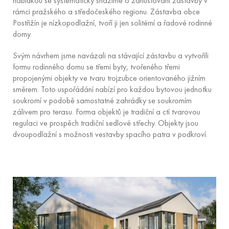
nabídkou se systematicky snažíme o zahušťování zástavby v
rámci pražského a středočeského regionu. Zástavba obce
Postřižín je nízkopodlažní, tvoří ji jen solitérní a řadové rodinné
domy.
Svým návrhem jsme navázali na stávající zástavbu a vytvořili
formu rodinného domu se třemi byty, tvořeného třemi
propojenými objekty ve tvaru trojzubce orientovaného jižním
směrem. Toto uspořádání nabízí pro každou bytovou jednotku
soukromí v podobě samostatné zahrádky se soukromím
zálivem pro terasu. Forma objektů je tradiční a ctí tvarovou
regulaci ve prospěch tradiční sedlové střechy. Objekty jsou
dvoupodlažní s možnosti vestavby spacího patra v podkroví.