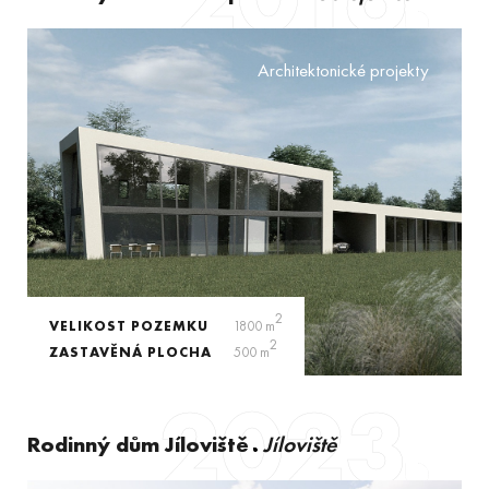
Architektonické projekty
2
VELIKOST POZEMKU
1800 m
2
ZASTAVĚNÁ PLOCHA
500 m
2023
Rodinný dům Jíloviště
Jíloviště