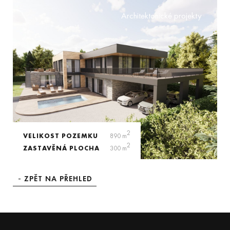
Architektonické projekty
2
VELIKOST POZEMKU
890 m
2
ZASTAVĚNÁ PLOCHA
300 m
ZPĚT NA PŘEHLED