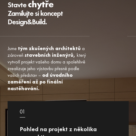
chytře
Stavte
Zamilujte si koncept
Design&Build.
Jsme
tým zkušených architektů
a
zároveň
stavebních inženýrů,
který
vytvoří projekt vašeho domu a spolehlivě
zrealizuje jeho výstavbu přesně podle
vašich představ –
od úvodního
zaměření až po finální
nastěhování.
01
Pohled na projekt z několika