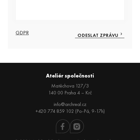
GDPR
Ateliér společnosti
Matěchova 127/3
140 00 Praha 4 – Krč
info@archreal.cz
+420 774 859 102 (Po-Pá, 9-17h)