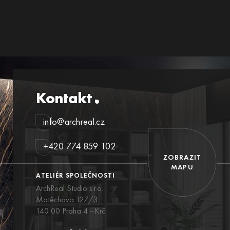
Kontakt
info@archreal.cz
+420 774 859 102
ZOBRAZIT
MAPU
ATELIÉR SPOLEČNOSTI
ArchReal Studio s.r.o.
Matěchova 127/3
140 00 Praha 4 –Krč