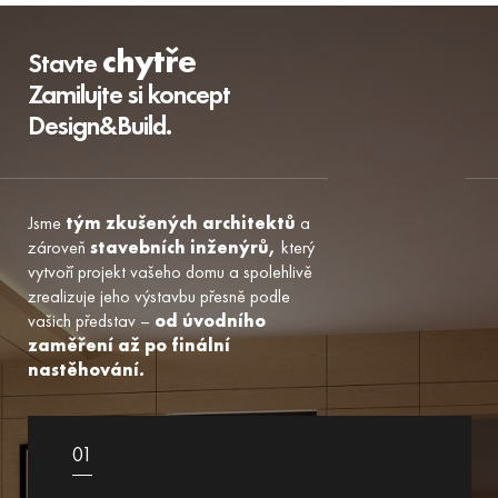
chytře
Stavte
Zamilujte si koncept
Design&Build.
Jsme
tým zkušených architektů
a
zároveň
stavebních inženýrů,
který
vytvoří projekt vašeho domu a spolehlivě
zrealizuje jeho výstavbu přesně podle
vašich představ –
od úvodního
zaměření až po finální
nastěhování.
01