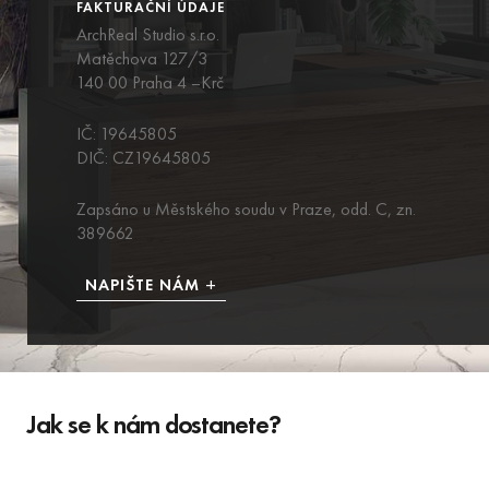
FAKTURAČNÍ ÚDAJE
ArchReal Studio s.r.o.
Matěchova 127/3
140 00 Praha 4 –Krč
IČ:
19645805
DIČ:
CZ19645805
Zapsáno u Městského soudu v Praze, odd. C, zn.
389662
NAPIŠTE NÁM
Jak se k nám dostanete?