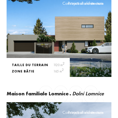
Construction clé en main
Projets d'architecture
2
TAILLE DU TERRAIN
1120 m
2
ZONE BÂTIE
165 m
2020
Maison familiale Lomnice
Dolní Lomnice
Construction clé en main
Projets d'architecture