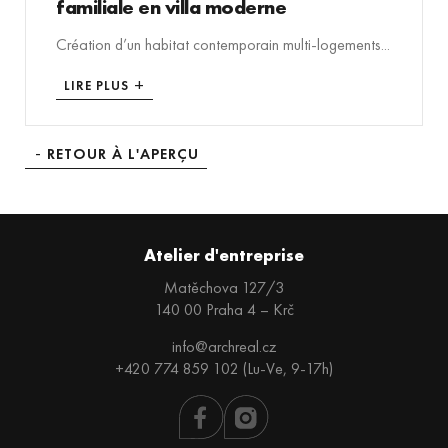
familiale en villa moderne
Création d’un habitat contemporain multi-logements...
LIRE PLUS
RETOUR À L'APERÇU
Atelier d'entreprise
Matěchova 127/3
140 00 Praha 4 – Krč
info@archreal.cz
+420 774 859 102 (Lu-Ve, 9-17h)