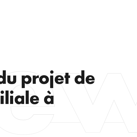
u projet de
liale à